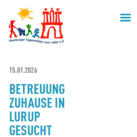
FÜR ELTERN
ÜBER UNS
TAGESMUTTER / -VATER FINDEN
KOOPERATIONEN
FREIE PLÄTZE
MITGLIED WERDEN
GESUCH AUFGEBEN
SATZUNG
INFOTHEK
VEREINSTEAM
15.01.2026
BETREUUNG
NEWS
ZUHAUSE IN
LURUP
GESUCHT