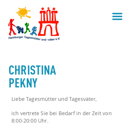
FÜR ELTERN
ÜBER UNS
TAGESMUTTER / -VATER FINDEN
KOOPERATIONEN
FREIE PLÄTZE
MITGLIED WERDEN
GESUCH AUFGEBEN
SATZUNG
INFOTHEK
VEREINSTEAM
CHRISTINA
PEKNY
NEWS
Liebe Tagesmütter und Tagesväter,
ich vertrete Sie bei Bedarf in der Zeit von
8:00-20:00 Uhr.